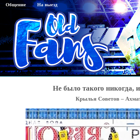
Общение
На выезд
Гостевая
Саратов
Чат
Тихвин
Регистрация
Новосибирск
Активация кода sms
Махачкала
Смена пароля
Нижний Новгород
Редактирование профайла
Оренбург
Красноярск
Не было такого никогда, и
Хабаровск
Крылья Советов – Ахмат
Томск
Тюмень
Ярославль
Калининград