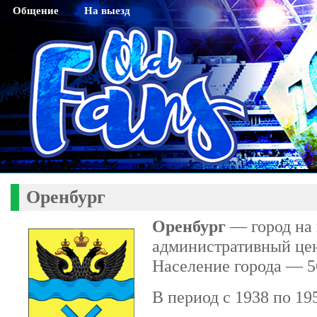
Общение
На выезд
Гостевая
Саратов
Чат
Тихвин
Регистрация
Новосибирск
Активация кода sms
Махачкала
Смена пароля
Нижний Новгород
Редактирование профайла
Оренбург
Красноярск
Оренбург
Хабаровск
Оренбург
— город на 
Томск
административный цен
Тюмень
Население города — 56
Ярославль
В период с 1938 по 19
Калининград