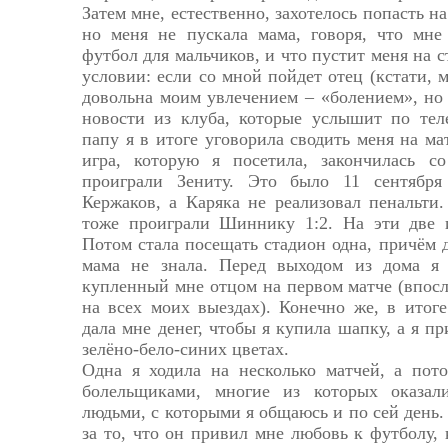
Затем мне, естественно, захотелось попасть 
но меня не пускала мама, говоря, что мне 
футбол для мальчиков, и что пустит меня на 
условии: если со мной пойдет отец (кстати, 
довольна моим увлечением – «болением», но 
новости из клуба, которые услышит по теле
папу я в итоге уговорила сводить меня на ма
игра, которую я посетила, закончилась с
проиграли Зениту. Это было 11 сентября
Кержаков, а Каряка не реализовал пенальти
тоже проиграли Шиннику 1:2. На эти две 
Потом стала посещать стадион одна, причём д
мама не знала. Перед выходом из дома я
купленный мне отцом на первом матче (впосл
на всех моих выездах). Конечно же, в итоге
дала мне денег, чтобы я купила шапку, а я п
зелёно-бело-синих цветах.
Одна я ходила на несколько матчей, а пото
болельщиками, многие из которых оказал
людьми, с которыми я общаюсь и по сей день.
за то, что он привил мне любовь к футболу,