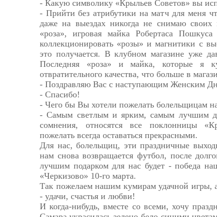
- Какую символику «Крыльев Советов» вы исп
- Прийти без атрибутики на матч для меня чт
даже на выездах никогда не снимаю своих 
«роза», игровая майка Робертаса Пошкуса
коллекционировать «розы» и магнитики с вые
это получается. В клубном магазине уже да
Последняя «роза» и майка, которые я к
отвратительного качества, что больше в магази
- Поздравляю Вас с наступающим Женским Дн
- Спасибо!
- Чего бы Вы хотели пожелать болельщицам н
- Самым светлым и ярким, самым лучшим д
сомнения, относятся все поклонницы «К
пожелать всегда оставаться прекрасными.
Для нас, болельщиц, эти праздничные выход
нам снова возвращается футбол, после долг
лучшим подарком для нас будет - победа н
«Черкизово» 10-го марта.
Так пожелаем нашим кумирам удачной игры, 
- удачи, счастья и любви!
И когда-нибудь, вместе со всеми, хочу празд
Самара украсилась зелено-бело-синими цветам