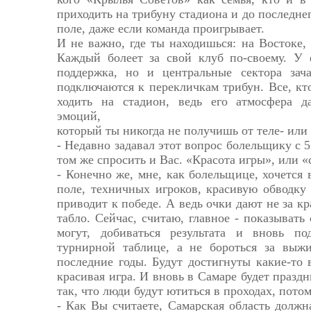
приходить на трибуну стадиона и до последне
поле, даже если команда проигрывает.
И не важно, где ты находишься: на Востоке, 
Каждый болеет за свой клуб по-своему. У 
поддержка, но и центральные сектора зач
подключаются к перекличкам трибун. Все, к
ходить на стадион, ведь его атмосфера д
эмоций,
который ты никогда не получишь от теле- или
- Недавно задавал этот вопрос болельщику с 
том же спросить и Вас. «Красота игры», или «
- Конечно же, мне, как болельщице, хочется 
поле, техничных игроков, красивую обводку и
приводит к победе. А ведь очки дают не за кра
табло. Сейчас, считаю, главное - показывать
могут, добиваться результата и вновь п
турнирной таблице, а не бороться за выж
последние годы. Будут достигнуты какие-то 
красивая игра. И вновь в Самаре будет праздн
так, что люди будут ютиться в проходах, потому
- Как Вы считаете, Самарская область долж