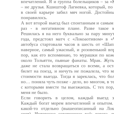
впечатлений. Я и группа болельщиков – за «
– не друзья. Кшиштоф Лагиевка, который, по
в своей карьере забил мяч ногой. Достойны
понравилось.
А вот второй выезд был спонтанным и самым
раз - в негативном плане. Разве такое к
Решилась я на него буквально за пару мину
года, предстоял матч с «Локоаотивом» в 
автобуса стартовали часов в шесть от «Шап
наверное, самый ужасный, и розовенький впр
пор, как его вспоминаю, то мурашки по кож
около Тольятти, пьяные фанаты. Мрак. Жуть
даже не стала возвращаться со всеми, а ос
билет на поезд, и ничуть не пожалела, что 
стоимости выезда. Тогда я зареклась, что бо
но… поняла чуть позже - дело, во многом, в т
с которыми вместе ты выезжаешь. С тех пор,
меня не было.
Если говорить в целом, каждый выезд за
Каждый богат морем впечатлений и опытом.
какой-то отдельно (вышеописанный на Лок
счет). Интересно совершенно всё: дорога, 