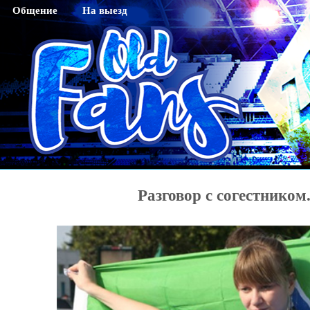
Общение
На выезд
Гостевая
Саратов
Чат
Тихвин
Регистрация
Новосибирск
Активация кода sms
Махачкала
Смена пароля
Нижний Новгород
Редактирование профайла
Оренбург
Красноярск
Разговор с согестником
Хабаровск
Томск
Тюмень
Ярославль
Калининград