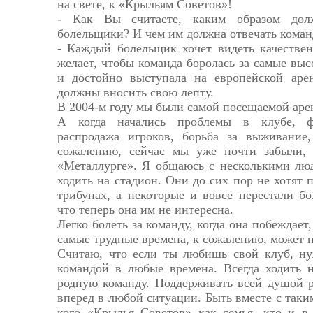
на свете, к «Крыльям Советов»!
- Как Вы считаете, каким образом дол
болельщики? И чем им должна отвечать коман
- Каждый болельщик хочет видеть качестве
желает, чтобы команда боролась за самые выс
и достойно выступала на европейской аре
должны вносить свою лепту.
В 2004-м году мы были самой посещаемой аре
А когда начались проблемы в клубе, ф
распродажа игроков, борьба за выживание
сожалению, сейчас мы уже почти забыли, 
«Металлурге». Я общаюсь с несколькими люд
ходить на стадион. Они до сих пор не хотят 
трибунах, а некоторые и вовсе перестали бол
что теперь она им не интересна.
Легко болеть за команду, когда она побеждает,
самые трудные времена, к сожалению, может 
Считаю, что если ты любишь свой клуб, ну
командой в любые времена. Всегда ходить н
родную команду. Поддерживать всей душой р
вперед в любой ситуации. Быть вместе с таким
кого «Крылья Советов» как семья, кто и в 