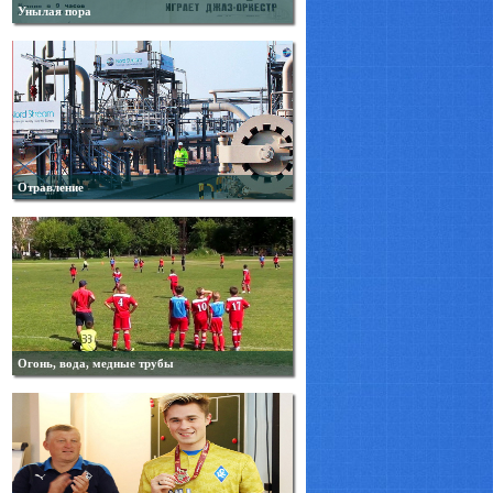
Унылая пора
Отравление
Огонь, вода, медные трубы