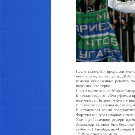
Астрахань
После тяжелой и продолжительн
чемпионате, забили целых ДВА! г
команде обновленные рецепты по
надеемся, что верно.
Счет в матче открыл Мирал Самард
В начале второго тайма уфимцы п
получалась. На правом фланге на
В результате давления на фланге,
В оставшееся время предпочтите
Фортуна вернула самарцам некото
Уже в добавленное рефери время
Александр Беленов был бессилен
субботу, 10 ноября, на «Самара 
17.30 местного времени.