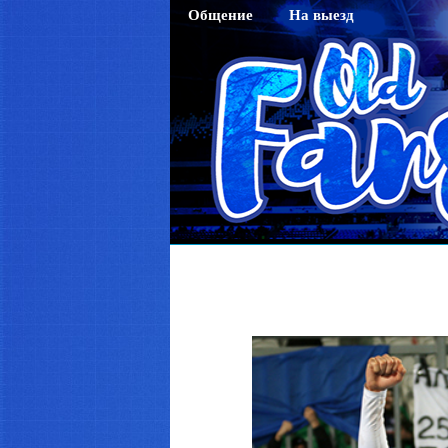
Общение
На выезд
Гостевая
Саратов
Чат
Тихвин
Регистрация
Новосибирск
Активация кода sms
Махачкала
Смена пароля
Нижний Новгород
Редактирование профайла
Оренбург
Красноярск
Хабаровск
Томск
Тюмень
Ярославль
Калининград