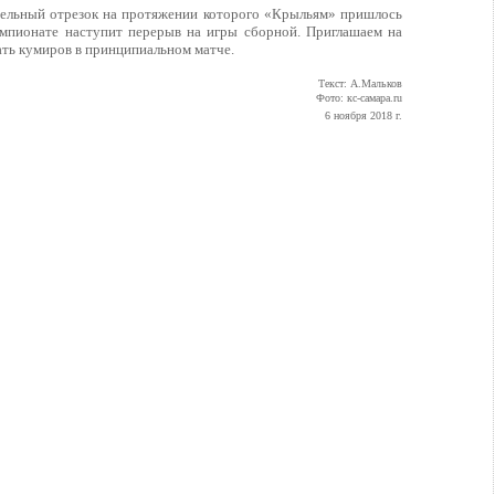
ельный отрезок на протяжении которого «Крыльям» пришлось
емпионате наступит перерыв на игры сборной. Приглашаем на
ать кумиров в принципиальном матче.
Текст: А.Мальков
Фото: кс-самара.ru
6 ноября 2018 г.