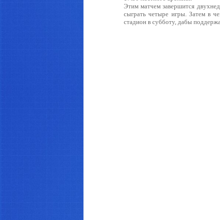
Этим матчем завершится двухнед
сыграть четыре игры. Затем в ч
стадион в субботу, дабы поддерж