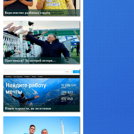
Королевство разбитых сердец
Проститься? За потерей потеря…
Ищем маршала, на полставки