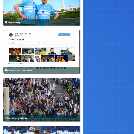
Юбилеище!
Внимание, розыск!
Мы вернулись