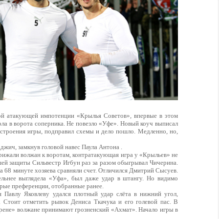
ой атакующей импотенции «Крылья Советов», впервые в этом
ола в ворота соперника. Не повезло «Уфе». Новый коуч выписал
строения игры, подправил схемы и дело пошло. Медленно, но,
жич, замкнув головой навес Паула Антона .
рижали волжан к воротам, контратакующая игра у «Крыльев» не
шей защиты Сильвестр Игбун раз за разом обыгрывал Чичерина.
 на 68 минуте хозяева сравняли счет. Отличился Дмитрий Сысуев.
льнее выглядела «Уфа», был даже удар в штангу. Но видимо
рые преференции, отобранные ранее.
 Павлу Яковлеву удался плотный удар слёта в нижний угол,
. Стоит отметить рывок Дениса Ткачука и его голевой пас. В
Арене» волжане принимают грозненский «Ахмат». Начало игры в