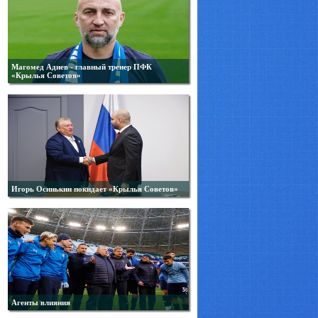
Магомед Адиев - главный тренер ПФК
«Крылья Советов»
Игорь Осинькин покидает «Крылья Советов»
Агенты влияния