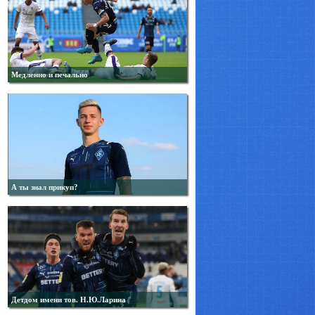
Медленно и печально
А ты знал прикуп?
Детдом имени тов. Н.Ю.Ларина