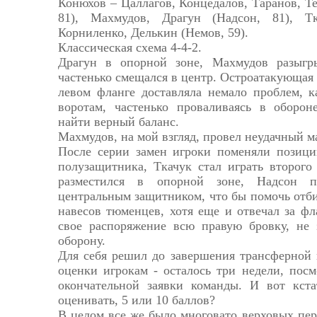
Конюхов – Цаллагов, Концедалов, Таранов, Те
81), Махмудов, Драгун (Надсон, 81), Т
Корниленко, Делькин (Немов, 59).
Классическая схема 4-4-2.
Драгун в опорной зоне, Махмудов разыг
частенько смещался в центр. Остроатакующая 
левом фланге доставляла немало проблем, к
воротам, частенько проваливаясь в оборон
найти верный баланс.
Махмудов, на мой взгляд, провел неудачный м
После серии замен игроки поменяли позици
полузащитника, Ткачук стал играть второго
разместился в опорной зоне, Надсон 
центральным защитником, что бы помочь отб
навесов тюменцев, хотя еще и отвечал за фл
свое распоряжение всю правую бровку, не 
оборону.
Для себя решил до завершения трансферной 
оценки игрокам - осталось три недели, пос
окончательной заявки команды. И вот кст
оценивать, 5 или 10 баллов?
В целом все же было многовато верховых пере