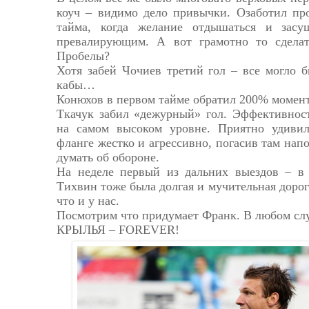
коуч – видимо дело привычки. Озаботил про
тайма, когда желание отдышаться и засу
превалирующим. А вот грамотно то сделат
Пробелы?
Хотя забей Чочиев третий гол – все могло 
кабы…
Конюхов в первом тайме обратил 200% момент 
Ткачук забил «дежурный» гол. Эффективност
на самом высоком уровне. Приятно удиви
фланге жестко и агрессивно, погасив там нап
думать об обороне.
На неделе первый из дальних выездов – в
Тихвин тоже была долгая и мучительная дорог
что и у нас.
Посмотрим что придумает Франк. В любом случ
КРЫЛЬЯ – FOREVER!