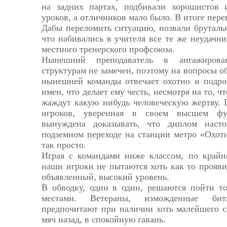
на задних партах, подбивали хорошистов 
уроков, а отличников мало было. В итоге пере
Дабы переломить ситуацию, позвали бруталь
что набивались в учителя все те же неудачни
местного тренерского профсоюза.
Нынешний преподаватель в ангажирова
структурам не замечен, поэтому на вопросы о
нынешней команды отвечает охотно и подроб
имен, что делает ему честь, несмотря на то, 
жаждут какую нибудь человеческую жертву. 
игроков, уверенная в своем высшем фут
вынуждена доказывать, что диплом наст
подземном переходе на станции метро «Охот
так просто.
Играя с командами ниже классом, по крайне
наши игроки не пытаются хоть как то прояви
объявленный, высокий уровень.
В обводку, один в один, решаются пойти то
местами. Ветераны, изможденные би
предпочитают при наличии хоть малейшего с
мяч назад, в спокойную гавань.