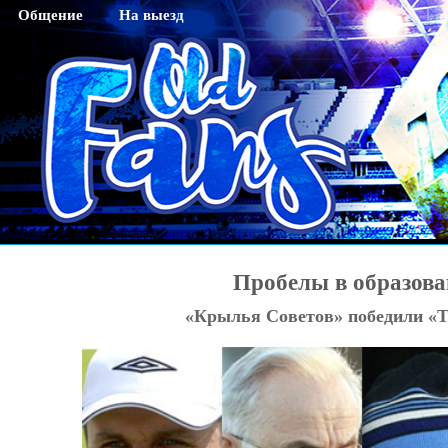
Общение
На выезд
Гостевая
Саратов
Чат
Тихвин
Регистрация
Новосибирск
Активация кода sms
Махачкала
Смена пароля
Нижний Новгород
Редактирование профайла
Оренбург
Красноярск
Пробелы в образова
Хабаровск
«Крылья Советов» победили «Т
Томск
Тюмень
Ярославль
Калининград