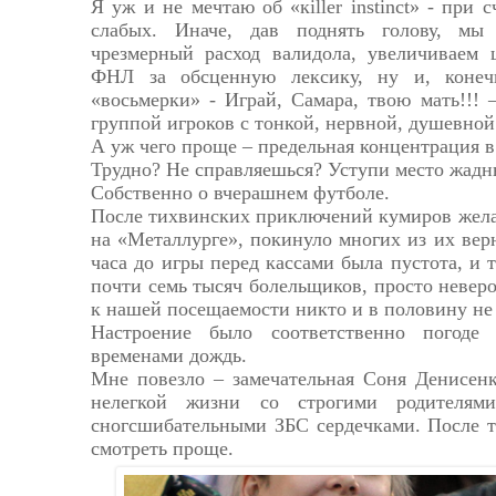
Я уж и не мечтаю об «кiller instinct» - при 
слабых. Иначе, дав поднять голову, мы
чрезмерный расход валидола, увеличиваем
ФНЛ за обсценную лексику, ну и, конеч
«восьмерки» - Играй, Самара, твою мать!!!
группой игроков с тонкой, нервной, душевной
А уж чего проще – предельная концентрация в 
Трудно? Не справляешься? Уступи место жадн
Собственно о вчерашнем футболе.
После тихвинских приключений кумиров жела
на «Металлурге», покинуло многих из их вер
часа до игры перед кассами была пустота, и т
почти семь тысяч болельщиков, просто неверо
к нашей посещаемости никто и в половину не 
Настроение было соответственно погод
временами дождь.
Мне повезло – замечательная Соня Денисенк
нелегкой жизни со строгими родителями
сногсшибательными ЗБС сердечками. После т
смотреть проще.