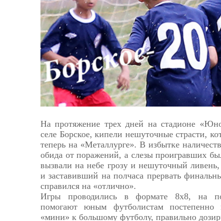
Астрахань
На протяжение трех дней на стадионе «Юно
селе Борское, кипели нешуточные страсти, ко
теперь на «Металлурге». В избытке наличеств
обида от поражений, а слезы проигравших бы
вызвали на небе грозу и нешуточный ливень
и заставивший на полчаса прервать финальны
справился на «отлично».
Игры проводились в формате 8х8, на по
помогают юным футболистам постепенно 
«мини» к большому футболу, правильно дозир