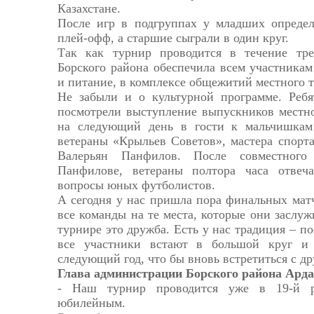
Казахстане.
После игр в подгруппах у младших опреде
плей-офф, а старшие сыграли в один круг.
Так как турнир проводится в течение тре
Борского района обеспечила всем участника
и питание, в комплексе общежитий местного 
Не забыли и о культурной программе. Ребя
посмотрели выступление выпускников местн
на следующий день в гости к мальчишкам
ветераны «Крыльев Советов», мастера спорт
Валерьян Панфилов. После совместног
Панфилове, ветераны полтора часа отвеч
вопросы юных футболистов.
А сегодня у нас пришла пора финальных матч
все команды на те места, которые они заслуж
турнире это дружба. Есть у нас традиция – п
все участники встают в большой круг и
следующий год, что бы вновь встретиться с д
Глава администрации Борского района Арда
- Наш турнир проводится уже в 19-й р
юбилейным.