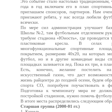
Это событие стало настолько традиционным,
года в год включаем его в план спортивн
приглашаем спонсоров, партнеров. Нам очен
приезжают ребята, у нас всегда любили фут
всячески.
По мере сил администрация улучшает ба
Школы №2, там футбольным отделением руко
трибуне стадиона «Юность», где проводится 
пластиковые кресла. В селах ра
многофункциональные спортивные площ
покрытием, размерами 40х20, на которых мо
футбол, но и в другие командные виды сп
площадках заливается лед. Пока их три, в пла
Есть, конечно, желание постелить на
искусственный газон, что даст возможнос
жизнь райцентра до поздней осени, будем об
спорта СО, попробуем поучаствовать в фе
Подготовка к чемпионату мира не должн
постройкой стадионов, нужно помочь футболу 
В итоге места распределились следующим обр
Старшая группа (2000-01 гг.)
1. Кинель