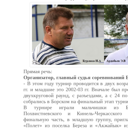
Прямая речь:
Организатор, главный судья соревнований 
- В этом году турнир проводится в двух возр
гг. и младшие это 2002-03 гг. Вначале был п
двухкруговой раунд, с разъездами, а с 24 п
собрались в Борском на финальный этап турни
В турнире играли мальчишки из Бор
Похвистневского и Кинель-Черкасского
финальную часть, в младшую группу, пригл
«Полет» из поселка Береза и «Акжайык» из