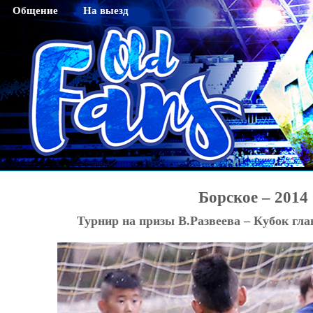
Общение
На выезд
Гостевая
Саратов
Чат
Тихвин
Регистрация
Новосибирск
Активация кода sms
Махачкала
Смена пароля
Нижний Новгород
Редактирование профайла
Оренбург
Красноярск
Борское – 2014
Хабаровск
Турнир на призы В.Развеева – Кубок гла
Томск
Тюмень
Ярославль
Калининград