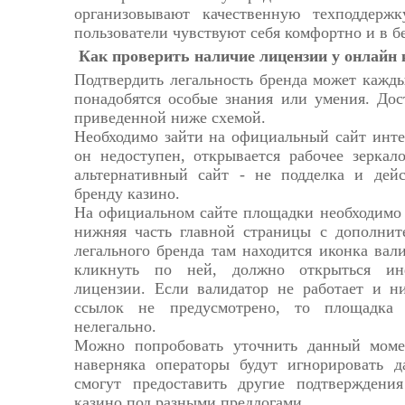
организовывают качественную техподдержк
пользователи чувствуют себя комфортно и в б
Как проверить наличие лицензии у онлайн 
Подтвердить легальность бренда может кажды
понадобятся особые знания или умения. Дос
приведенной ниже схемой.
Необходимо зайти на официальный сайт инте
он недоступен, открывается рабочее зеркал
альтернативный сайт - не подделка и дей
бренду казино.
На официальном сайте площадки необходимо 
нижняя часть главной страницы с дополни
легального бренда там находится иконка вали
кликнуть по ней, должно открыться и
лицензии. Если валидатор не работает и 
ссылок не предусмотрено, то площадка 
нелегально.
Можно попробовать уточнить данный моме
наверняка операторы будут игнорировать 
смогут предоставить другие подтверждения
казино под разными предлогами.