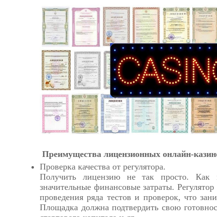
Астрахань
Преимущества лицензионных онлайн-казин
Проверка качества от регулятора.
Получить лицензию не так просто. Как 
значительные финансовые затраты. Регулятор
проведения ряда тестов и проверок, что зани
Площадка должна подтвердить свою готовност