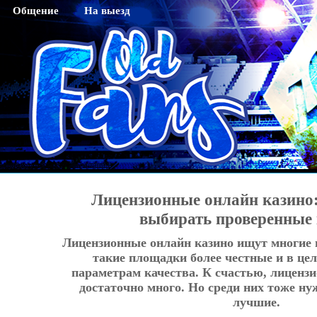
Общение
На выезд
Гостевая
Саратов
Чат
Тихвин
Регистрация
Новосибирск
Активация кода sms
Махачкала
Смена пароля
Нижний Новгород
Редактирование профайла
Оренбург
Красноярск
Лицензионные онлайн казино:
Хабаровск
выбирать проверенные
Томск
Лицензионные онлайн казино ищут многие и
Тюмень
такие площадки более честные и в це
параметрам качества. К счастью, лиценз
Ярославль
достаточно много. Но среди них тоже н
Калининград
лучшие.