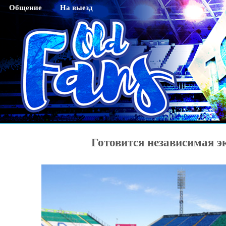
Общение
На выезд
Гостевая
Саратов
Чат
Тихвин
Регистрация
Новосибирск
Активация кода sms
Махачкала
Смена пароля
Нижний Новгород
Редактирование профайла
Оренбург
Красноярск
Готовится независимая э
Хабаровск
Томск
Тюмень
Ярославль
Калининград