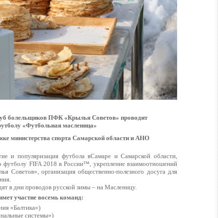
луб болельщиков ПФК «Крылья Советов» проводит
футболу «Футбольная масленица»
жке министерства спорта Самарской области и АНО
тие и популяризация футбола вСамаре и Самарской области,
 футболу FIFA 2018 в России™, укрепление взаимоотношений
я Советов», организация общественно-полезного досуга для
ния.
ят в дни проводов русской зимы – на Масленицу.
имет участие восемь команд:
ния «Балтика»)
нальные системы»)