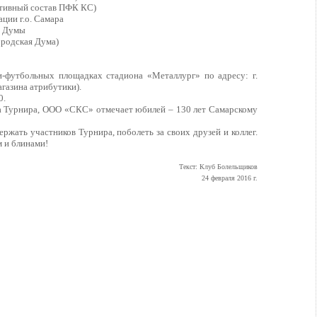
ативный состав ПФК КС)
ции г.о. Самара
й Думы
ородская Дума)
-футбольных площадках стадиона «Металлург» по адресу: г.
агазина атрибутики).
0.
та Турнира, ООО «СКС» отмечает юбилей – 130 лет Самарскому
жать участников Турнира, поболеть за своих друзей и коллег.
м и блинами!
Текст: Клуб Болельщиков
24 февраля 2016 г.