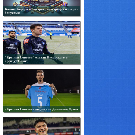
Казино Аврора – быстрая регистрация и старт с
бонусами
"Крылья Советов" отдали Писарского в
аренду "Сочи"
«Крылья Советов» подписали Доминика Ороза