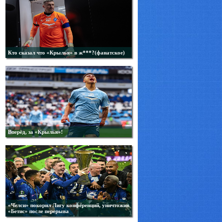
Кто сказал что «Крылья» в ж***?(фанатское)
Вперёд, за «Крылья»!
«Челси» покорил Лигу конференций, уничтожив
«Бетис» после перерыва