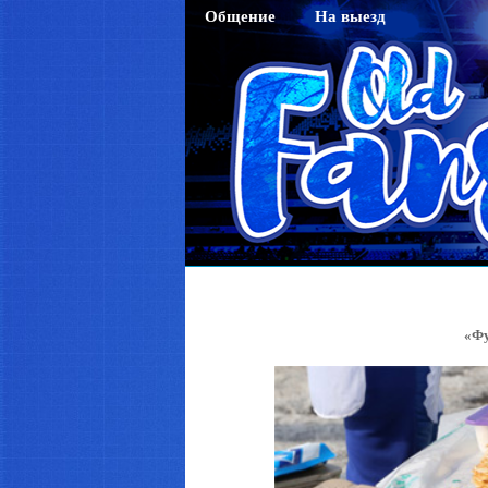
Общение
На выезд
Гостевая
Саратов
Чат
Тихвин
Регистрация
Новосибирск
Активация кода sms
Махачкала
Смена пароля
Нижний Новгород
Редактирование профайла
Оренбург
Красноярск
Хабаровск
«Фу
Томск
Тюмень
Ярославль
Калининград