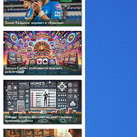
Томас Галдамес перешёл в «Крылья»
Aurora Casino: особенности игровых
развлечений
Рейтинг честных интернет-казино: главные
принципы работы