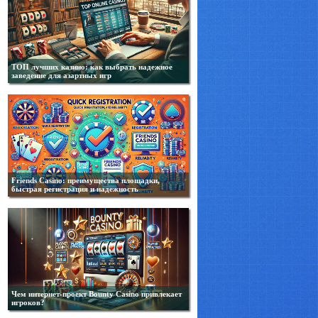
ТОП лучших казино: как выбрать надежное
заведение для азартных игр
Friends Casino: преимущества площадки,
быстрая регистрация и надежность
Чем интернет-проект Bounty Casino привлекает
игроков?