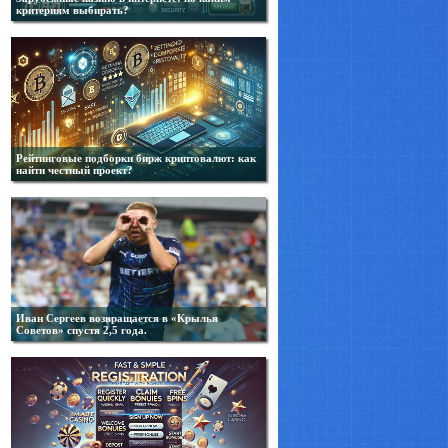
критериям выбирать?
Рейтинговые подборки бирж криптовалют: как
найти честный проект?
Иван Сергеев возвращается в «Крылья
Советов» спустя 2,5 года.