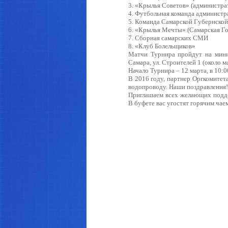
3. «Крылья Советов» (администр
4. Футбольная команда администра
5. Команда Самарской Губернско
6. «Крылья Мечты» (Самарская Г
7. Сборная самарских СМИ
8. «Клуб Болельщиков»
Матчи Турнира пройдут на мини
Самара, ул. Строителей 1 (около м
Начало Турнира – 12 марта, в 10:0
В 2016 году, партнер Оргкомите
водопроводу. Наши поздравления!
Приглашаем всех желающих поддер
В буфете вас угостят горячим чае