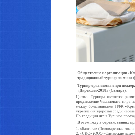
Астрахань
Общественная организация «К
традиционный турнир по мини-
Турнир организован при поддер
«Дирекция-2018» (Самара).
Целями Турнира являются разви
продвижение Чемпионата мира по
между болельщиками ПФК «Крыль
укрепления здоровья среди населе
По традиции игры Турнира проход
В этом году в соревнованиях пр
1. «Балтика» (Пивоваренная компа
2. «СКС» (ООО «Самарские комму