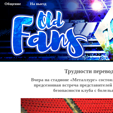
Общение
На выезд
Гостевая
Саратов
Чат
Тихвин
Регистрация
Новосибирск
Активация кода sms
Махачкала
Смена пароля
Нижний Новгород
Редактирование профайла
Оренбург
Красноярск
Трудности перевод
Хабаровск
Вчера на стадионе «Металлург» состоя
Томск
предсезонная встреча представителей
Тюмень
безопасности клуба с болел
Ярославль
Калининград