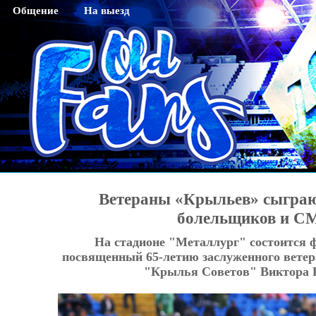
Общение
На выезд
Гостевая
Саратов
Чат
Тихвин
Регистрация
Новосибирск
Активация кода sms
Махачкала
Смена пароля
Нижний Новгород
Редактирование профайла
Оренбург
Красноярск
Ветераны «Крыльев» сыграю
Хабаровск
болельщиков и С
Томск
На стадионе "Металлург" состоится 
Тюмень
посвященный 65-летию заслуженного ветер
"Крылья Советов" Виктора Р
Ярославль
Калининград