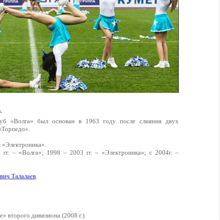
.
б «Волга» был основан в 1963 году после слияния двух
«Торпедо».
м «Электроника».
гг. – «Волга»; 1998 – 2003 гг. – «Электроника»; с 2004г. –
вич Талалаев
.
» второго дивизиона (2008 г.)