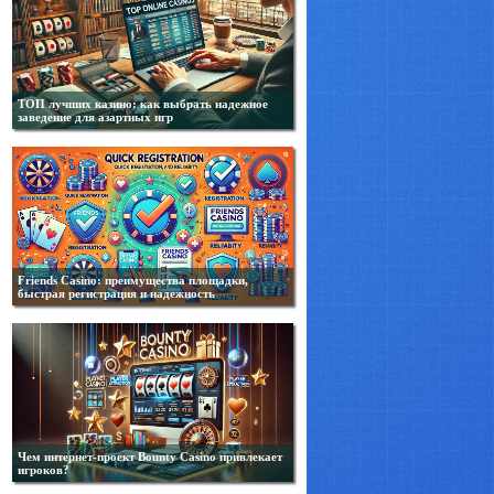
ТОП лучших казино: как выбрать надежное
заведение для азартных игр
Friends Casino: преимущества площадки,
быстрая регистрация и надежность
Чем интернет-проект Bounty Casino привлекает
игроков?