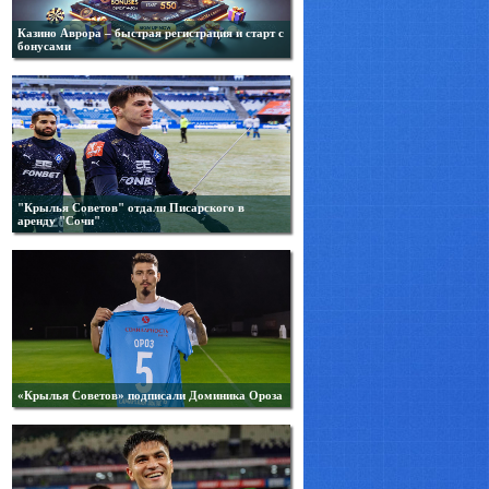
Казино Аврора – быстрая регистрация и старт с
бонусами
"Крылья Советов" отдали Писарского в
аренду "Сочи"
«Крылья Советов» подписали Доминика Ороза