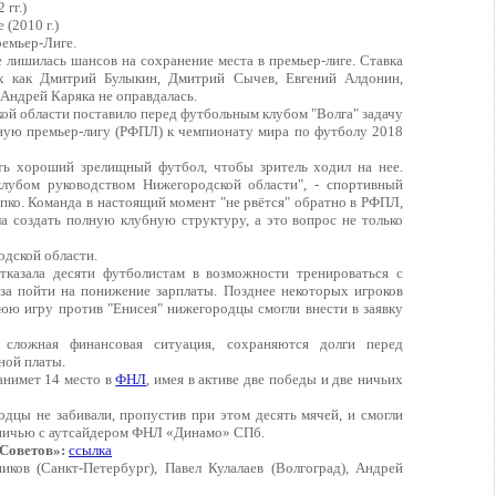
 гг.)
 (2010 г.)
ремьер-Лиге.
 лишилась шансов на сохранение места в премьер-лиге. Ставка
х как Дмитрий Булыкин, Дмитрий Сычев, Евгений Алдонин,
 Андрей Каряка не оправдалась.
й области поставило перед футбольным клубом "Волга" задачу
ную премьер-лигу (РФПЛ) к чемпионату мира по футболу 2018
ть хороший зрелищный футбол, чтобы зритель ходил на нее.
клубом руководством Нижегородской области", - спортивный
пко. Команда в настоящий момент "не рвётся" обратно в РФПЛ,
ла создать полную клубную структуру, а это вопрос не только
дской области.
тказала десяти футболистам в возможности тренироваться с
аза пойти на понижение зарплаты. Позднее некоторых игроков
нюю игру против "Енисея" нижегородцы смогли внести в заявку
сложная финансовая ситуация, сохраняются долги перед
ной платы.
анимет 14 место в
ФНЛ
, имея в активе две победы и две ничьих
дцы не забивали, пропустив при этом десять мячей, и смогли
вничью с аутсайдером ФНЛ «Динамо» СПб.
 Советов»:
ссылка
иков (Санкт-Петербург), Павел Кулалаев (Волгоград), Андрей