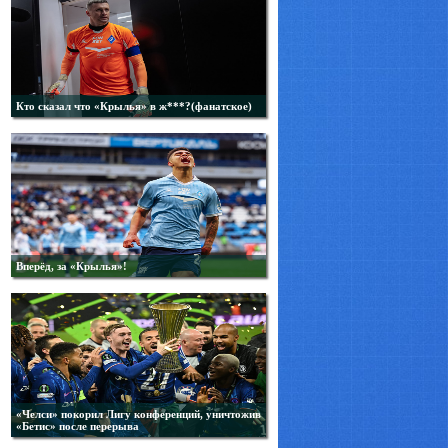
Кто сказал что «Крылья» в ж***?(фанатское)
Вперёд, за «Крылья»!
«Челси» покорил Лигу конференций, уничтожив
«Бетис» после перерыва