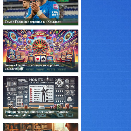
Томас Галдамес перешёл в «Крылья»
Aurora Casino: особенности игровых
развлечений
Рейтинг честных интернет-казино: главные
принципы работы