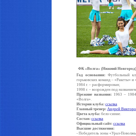
Астрахань
ФК «Волга» (Нижний Новгород)
Год основания:
Футбольный клу
горьковских команд – «Ракеты» и 
1984 г. – расформирован;
1998 г. – возрожден под название
Прежние названия:
1963 – 1984 
«Волга».
История клуба:
ссылка
Главный тренер:
Андрей Викторо
Цвета клуба:
бело-синие.
Состав:
ссылка
Официальный сайт:
ссылка
Высшие достижения:
- Победитель зоны «Урал-Поволжье