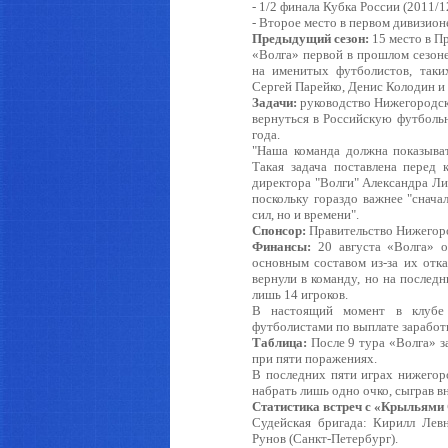
- 1/2 финала Кубка России (2011/12
- Второе место в первом дивизионе
Предыдущий сезон:
15 место в П
«Волга» первой в прошлом сезоне
на именитых футболистов, таки
Сергей Парейко, Денис Колодин и
Задачи:
руководство Нижегородско
вернуться в Российскую футболь
года.
"Наша команда должна показыва
Такая задача поставлена перед 
директора "Волги" Александра Ли
поскольку гораздо важнее "снача
сил, но и времени".
Спонсор:
Правительство Нижегоро
Финансы:
20 августа «Волга» о
основным составом из-за их отк
вернули в команду, но на послед
лишь 14 игроков.
В настоящий момент в клубе 
футболистами по выплате заработ
Таблица:
После 9 тура «Волга» з
при пяти поражениях.
В последних пяти играх нижегоро
набрать лишь одно очко, сыграв 
Статистика встреч с «Крыльями
Судейская бригада: Кирилл Левн
Рунов (Санкт-Петербург).