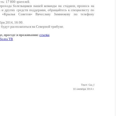
сть: 17 800 зрителей.
прохода болельщиков нашей команды на стадион, проноса на
в и других средств поддержки, обращайтесь к специалисту по
 «Крылья Советов» Вячеславу Зимнюкову по телефону
бря 2014, 16:00.
»
будут располагаться на Северной трибуне.
, проезде и проживании:
ссылка
Волга ТВ
Текст: Gra_f
10 сентября 2014 г.