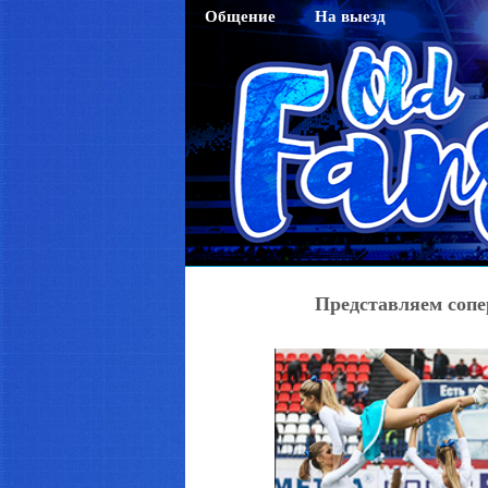
Общение
На выезд
Гостевая
Саратов
Чат
Тихвин
Регистрация
Новосибирск
Активация кода sms
Махачкала
Смена пароля
Нижний Новгород
Редактирование профайла
Оренбург
Красноярск
Представляем сопе
Хабаровск
Томск
Тюмень
Ярославль
Калининград