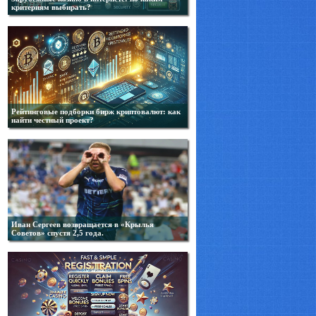
критериям выбирать?
Рейтинговые подборки бирж криптовалют: как
найти честный проект?
Иван Сергеев возвращается в «Крылья
Советов» спустя 2,5 года.