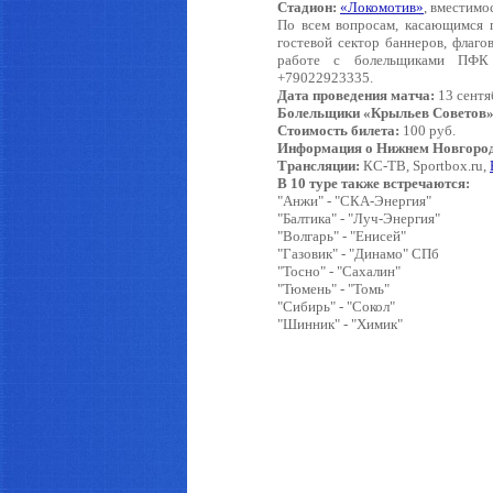
Стадион:
«Локомотив»
, вместимо
По всем вопросам, касающимся 
гостевой сектор баннеров, флаго
работе с болельщиками ПФК
+79022923335.
Дата проведения матча:
13 сентя
Болельщики «Крыльев Советов
Стоимость билета:
100 руб.
Информация о Нижнем Новгороде
Трансляции:
КС-ТВ, Sportbox.ru,
В 10 туре также встречаются:
"Анжи" - "СКА-Энергия"
"Балтика" - "Луч-Энергия"
"Волгарь" - "Енисей"
"Газовик" - "Динамо" СПб
"Тосно" - "Сахалин"
"Тюмень" - "Томь"
"Сибирь" - "Сокол"
"Шинник" - "Химик"