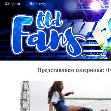
Общение
На выезд
Гостевая
Саратов
Чат
Тихвин
Регистрация
Новосибирск
Активация кода sms
Махачкала
Смена пароля
Нижний Новгород
Редактирование профайла
Оренбург
Красноярск
Представляем соперника: 
Хабаровск
Томск
Тюмень
Ярославль
Калининград