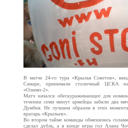
Астрахань
В матче 24-го тура «Крылья Советов», вви
Самаре, принимали столичный ЦСКА на
«Олимп-2».
Матч начался обескураживающее для номин
течении семи минут армейцы забили два мя
Думбия. Не лучшим образом в этих момент
вратарь «Крыльев».
Во втором тайме команды обменялись голами
сделал дубль, а в конце игры гол Алана Чо