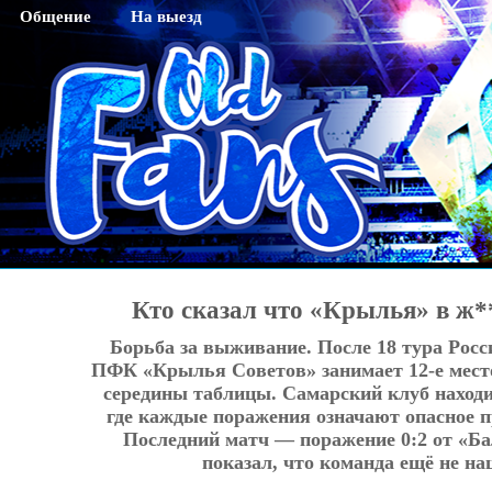
Общение
На выезд
Гостевая
Саратов
Чат
Тихвин
Регистрация
Новосибирск
Активация кода sms
Махачкала
Смена пароля
Нижний Новгород
Редактирование профайла
Оренбург
Красноярск
Кто сказал что «Крылья» в ж*
Хабаровск
Борьба за выживание. После 18 тура Рос
Томск
ПФК «Крылья Советов» занимает 12-е место
Тюмень
середины таблицы. Самарский клуб находи
где каждые поражения означают опасное п
Ярославль
Последний матч — поражение 0:2 от «Б
показал, что команда ещё не на
Калининград