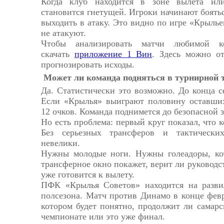
Когда клуб находится в зоне вылета ил
становится гнетущей. Игроки начинают боятьс
выходить в атаку. Это видно по игре «Крыль
не атакуют.
Чтобы анализировать матчи любимой ко
скачать
приложение 1 Вин
. Здесь можно от
прогнозировать исходы.
Может ли команда подняться в турнирной 
Да. Статистически это возможно. До конца се
Если «Крылья» выиграют половину оставших
12 очков. Команда поднимется до безопасной 
Но есть проблема: первый круг показал, что 
Без серьезных трансферов и тактически
невелики.
Нужны молодые ноги. Нужны голеадоры, ко
трансферное окно покажет, верит ли руководс
уже готовится к вылету.
ПФК «Крылья Советов» находится на разви
полсезона. Матч против Динамо в конце февр
котором будет понятно, продолжит ли самарс
чемпионате или это уже финал.